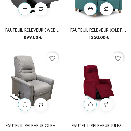
FAUTEUIL RELEVEUR SWEETY
FAUTEUIL RELEVEUR JOLETI 2
2 MOTEURS
MOTEURS
899,00 €
1 250,00 €
favorite_border
favorite_border
FAUTEUIL RELEVEUR CLEVER
FAUTEUIL RELEVEUR JULES 2