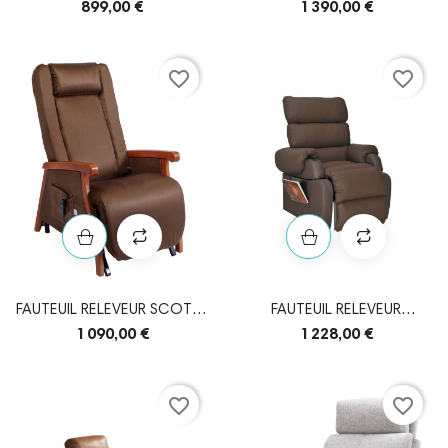
2 MOTEURS
MOTEURS MÉDOC
899,00 €
1 390,00 €
favorite_border
favorite_border
FAUTEUIL RELEVEUR SCOTTY
FAUTEUIL RELEVEUR
2 MOTEURS
COCOON 2 MOTEURS
1 090,00 €
1 228,00 €
favorite_border
favorite_border