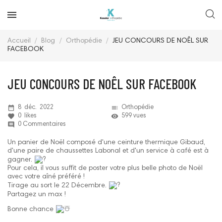
Accueil
Blog
Orthopédie
JEU CONCOURS DE NOÊL SUR
FACEBOOK
JEU CONCOURS DE NOÊL SUR FACEBOOK
date_range
toc
8
déc.
2022
Orthopédie
favorite
remove_red_eye
0
likes
599 vues
comment
0 Commentaires
Un panier de Noël composé d'une ceinture thermique Gibaud,
d'une paire de chaussettes Labonal et d'un service à café est à
gagner.
Pour cela, il vous suffit de poster votre plus belle photo de Noël
avec votre aîné préféré !
Tirage au sort le 22 Décembre.
Partagez un max !
Bonne chance